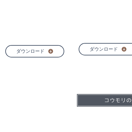
コウモリの会
調査者向け
​の見解
YES/NOチャー
ダウンロード
ダウンロード
コウモリの