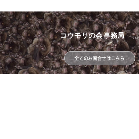
​コウモリの会 事務局
〒022
全てのお問合せはこちら