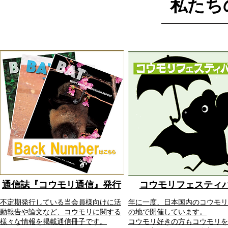
私たち
通信誌『コウモリ通信』発行
コウモリフェスティ
不定期発行している当会員様向けに活
年に一度、日本国内のコウモリ
動報告や論文など、コウモリに関する
の地で開催しています。
様々な情報を掲載通信冊子です。
コウモリ好きの方もコウモリを