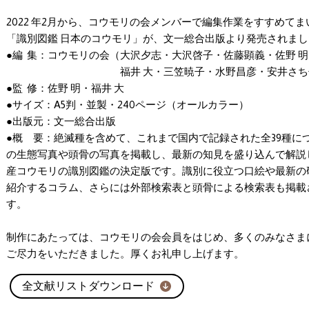
2022 年2月から、コウモリの会メンバーで編集作業をすすめて
「識別図鑑 日本のコウモリ」が、文一総合出版より発売されまし
●編 集：コウモリの会（大沢夕志・大沢啓子・佐藤顕義・佐野 明
福井 大・三笠暁子・水野昌彦・安井さち
●監 修：佐野 明・福井 大
●サイズ：A5判・並製・240ページ（オールカラー）
●出版元：文一総合出版
●概 要：絶滅種を含めて、これまで国内で記録された全39種に
の生態写真や頭骨の写真を掲載し、最新の知見を盛り込んで解説
産コウモリの識別図鑑の決定版です。識別に役立つ口絵や最新の
紹介するコラム、さらには外部検索表と頭骨による検索表も掲載
す。
制作にあたっては、コウモリの会会員をはじめ、多くのみなさま
ご尽力をいただきました。厚くお礼申し上げます。
全文献リストダウンロード