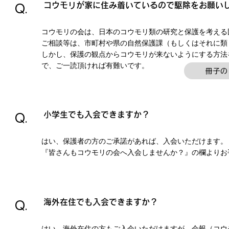
​Q.
コウモリが家に住み着いているので
駆除を
お願い
コウモリの会は、日本のコウモリ類の研究と保護を考える
A.
ご相談等は、市町村や県の自然保護課（もしくはそれに類
しかし、保護の観点からコウモリが来ないようにする方法
で、ご一読頂ければ有難いです。
冊子の
​Q.
小学生でも入会できますか？
はい、保護者の方のご承諾があれば、入会いただけます。
A.
『皆さんもコウモリの会へ入会しませんか？』の欄よりお
​Q.
海外在住でも入会できますか？
はい、海外在住の方もご入会いただけますが、会報（コウ