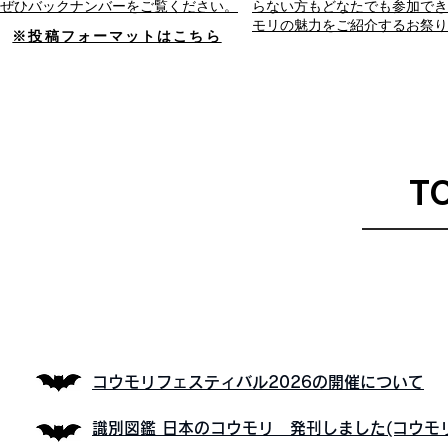
ぜひバックナンバーをご覧ください。
らない方もどなたでも参加でき
モリの魅力をご紹介するお祭り
※投稿フォーマットはこちら
T
コウモリフェスティバル2026の開催について
識別図鑑 日本のコウモリ 発刊しました(コウモ