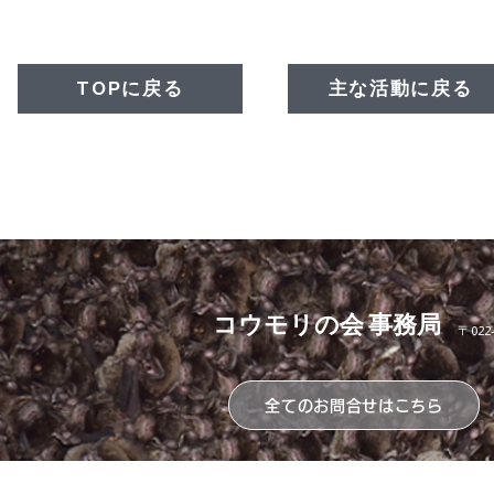
TOPに戻る
主な活動に戻る
​コウモリの会 事務局
〒022
全てのお問合せはこちら